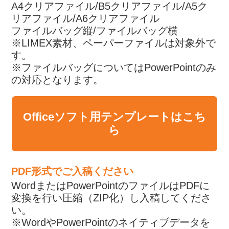
WordまたはPowerPointのファイルはPDFに
変換を行い圧縮（ZIP化）し入稿してくださ
い。
※WordやPowerPointのネイティブデータを
作成時と別の環境で展開した場合、環境の違
いによりレイアウトが崩れます。
※印刷データ生成の処理ができなくなるた
め、PDFの編集機能をロックする「パスワー
ドによる保護」などの機能は使用しないよう
お願いします。
PDFデータの作成方法
Officeソフトの編集方法、PDFの変換方法は
Microsoft Office公式サポートページ
をご
確認ください。
PDF変換後、ソフトのバージョン・設定によ
っては、グラデーション・透過・トリミング
などの表示が変わってしまう場合ございま
す。PDF変換後、必ずPDFを開いて形が変わ
っていないかをご確認ください。