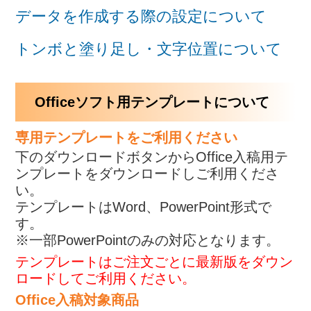
専用テンプレートをご利用ください
下のダウンロードボタンからOffice入稿用テ
ンプレートをダウンロードしご利用くださ
い。
テンプレートはWord、PowerPoint形式で
す。
※一部PowerPointのみの対応となります。
テンプレートはご注文ごとに最新版をダウン
ロードしてご利用ください。
Office入稿対象商品
A4クリアファイル/B5クリアファイル/A5ク
リアファイル/A6クリアファイル
ファイルバッグ縦/ファイルバッグ横
※LIMEX素材、ペーパーファイルは対象外で
す。
※ファイルバッグについてはPowerPointのみ
の対応となります。
Officeソフト用テンプレートはこち
ら
PDF形式でご入稿ください