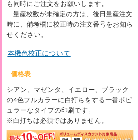
サイズ・仕様
■サイズ：A3用（310mm×430mm）
■素材：PPマット 0.2mm厚
■印刷：UVオフセット印刷
■加工：抜き・溶着
■荷姿：250枚／箱
※PPシートへの印刷は、お手持ちのプリン
ターやディスプレイとの発色の違いがあり
ますのでご容赦ください。
※サイト上にてご選択いただけない仕様に
ついては、別途お見積りいたします。
クリアファイルテンプレート