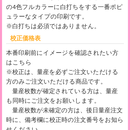
価格表
サイズ・仕様
■サイズ：A4 用（220mm×310mm）
■素材：PPナチュラル0.2mm厚
■印刷：デジタルオフセット印刷
■加工：抜き・溶着
■荷姿：適量梱包
※PPシートへの印刷は、お手持ちのプリン
ターやディスプレイとの発色の違いがあり
ますのでご容赦ください。
※サイト上にてご選択いただけない仕様に
ついては、別途お見積りいたします。
クリアファイルテンプレート