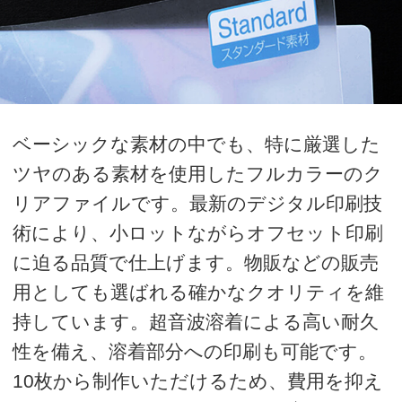
ツヤのある素材を使用したフルカラーのク
リアファイルです。最新のデジタル印刷技
術により、小ロットながらオフセット印刷
に迫る品質で仕上げます。物販などの販売
用としても選ばれる確かなクオリティを維
持しています。超音波溶着による高い耐久
性を備え、溶着部分への印刷も可能です。
10枚から制作いただけるため、費用を抑え
てオリジナルグッズを作りたい方におすす
めな商品です。
価格表
単価をクリックするとオプション選択フォ
ームに移動します。
オプション選択後、カート画面に移動しま
す。カート画面にて、ご購入金額の全合計
を計算いたしますので、ご確認ください。
ご確認後、商品の追加、商品の購入、見積
書発行へお進みください。