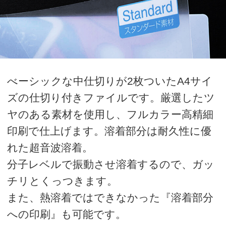
ズの仕切り付きファイルです。厳選したツ
ヤのある素材を使用し、フルカラー高精細
印刷で仕上げます。溶着部分は耐久性に優
れた超音波溶着。
分子レベルで振動させ溶着するので、ガッ
チリとくっつきます。
また、熱溶着ではできなかった『溶着部分
への印刷』も可能です。
価格表
単価をクリックするとオプション選択フォ
ームに移動します。
オプション選択後、カート画面に移動しま
す。カート画面にて、ご購入金額の全合計
を計算いたしますので、ご確認ください。
ご確認後、商品の追加、商品の購入、見積
書発行へお進みください。