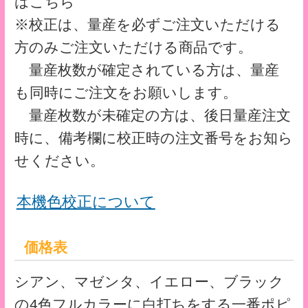
サイズ・仕様
■サイズ：A4 用（220mm×310mm）
■素材：PP ナチュラル 0.2mm厚
■印刷：UVオフセット印刷
■加工：抜き・溶着
■荷姿：250枚／箱
※PPシートへの印刷は、お手持ちのプリン
ターやディスプレイとの発色の違いがあり
ますのでご容赦ください。
※サイト上にてご選択いただけない仕様に
ついては、別途お見積りいたします。
クリアファイルテンプレート