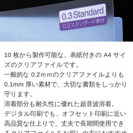
10 枚から製作可能な、表紙付きの A4 サイ
ズのクリアファイルです。
一般的な 0.2ｍｍのクリアファイルよりも
0.1mm 厚い素材で、大切な書類をしっかり
守ります。
溶着部分も耐久性に優れた超音波溶着。
デジタル印刷でも、オフセット印刷に近い
高品質な仕上りで、丈夫で長期間使用でき
るクリアファイルをお探しの方におすすめ
です。
価格表
単価をクリックするとオプション選択フォ
ームに移動します。
オプション選択後、カート画面に移動しま
す。カート画面にて、ご購入金額の全合計
を計算いたしますので、ご確認ください。
ご確認後、商品の追加、商品の購入、見積
書発行へお進みください。