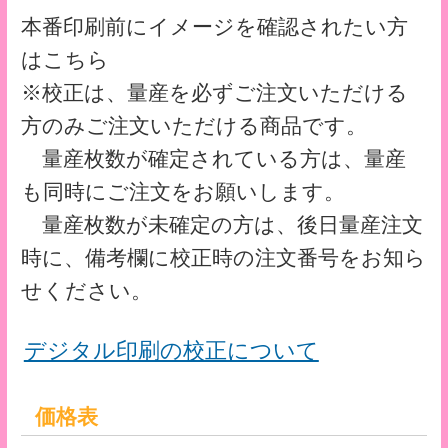
※白打ちは必須ではありません。
サイズ・仕様
■サイズ：A4 用（230mm×310mm） ポケ
ット（200mm×130mm）
■素材：PP ナチュラル 0.3mm厚
■印刷：デジタルオフセット印刷
■加工：抜き・溶着
■荷姿：適量梱包
※PPシートへの印刷は、お手持ちのプリン
ターやディスプレイとの発色の違いがあり
ますのでご容赦ください。
※サイト上にてご選択いただけない仕様に
ついては、別途お見積りいたします。
クリアファイルテンプレート