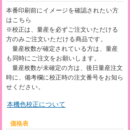
の4色フルカラーに白打ちをする一番ポピ
ュラーなタイプの印刷です。
※白打ちは必須ではありません。
サイズ・仕様
■サイズ：A4 用（230mm×310mm） ポケ
ット（200mm×130mm）
■素材：再生 PP0.2mm厚（再生率40％以
上）
■印刷：UVオフセット印刷
■加工：抜き・溶着
■荷姿：250枚／箱
※PPシートへの印刷は、お手持ちのプリン
ターやディスプレイとの発色の違いがあり
ますのでご容赦ください。
※サイト上にてご選択いただけない仕様に
ついては、別途お見積りいたします。