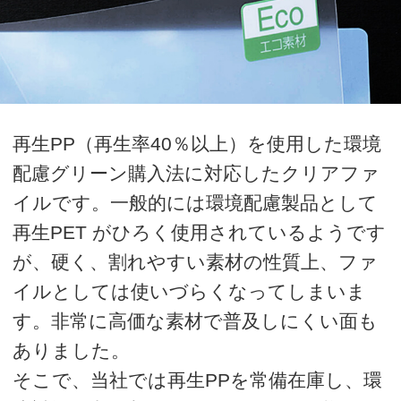
配慮グリーン購入法に対応したクリアファ
イルです。一般的には環境配慮製品として
再生PET がひろく使用されているようです
が、硬く、割れやすい素材の性質上、ファ
イルとしては使いづらくなってしまいま
す。非常に高価な素材で普及しにくい面も
ありました。
そこで、当社では再生PPを常備在庫し、環
境対策に力を入れていらっしゃる皆様にお
届けします。
価格表
単価をクリックするとオプション選択フォ
ームに移動します。
オプション選択後、カート画面に移動しま
す。カート画面にて、ご購入金額の全合計
を計算いたしますので、ご確認ください。
ご確認後、商品の追加、商品の購入、見積
書発行へお進みください。