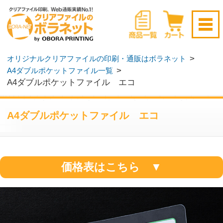
新規会員登録はこちら
>
オリジナルクリアファイルの印刷・通販はボラネット
>
A4ダブルポケットファイル一覧
ログイン
▶
無料サンプル請求
▶
A4ダブルポケットファイル エコ
A4ダブルポケットファイル エコ
価格表はこちら ▼
再生PP（再生率40％以上）を使用した環境