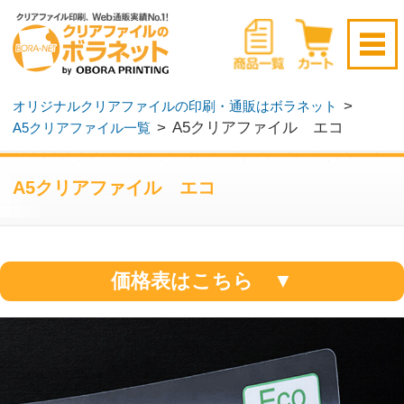
新規会員登録はこちら
>
オリジナルクリアファイルの印刷・通販はボラネット
>
A5クリアファイル エコ
A5クリアファイル一覧
ログイン
▶
無料サンプル請求
▶
A5クリアファイル エコ
価格表はこちら ▼
再生PP（再生率40％以上）を使用した環境
配慮グリーン購入法に対応したクリアファ