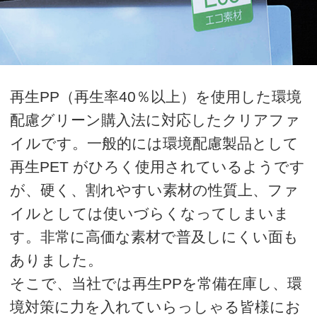
イルです。一般的には環境配慮製品として
再生PET がひろく使用されているようです
が、硬く、割れやすい素材の性質上、ファ
イルとしては使いづらくなってしまいま
す。非常に高価な素材で普及しにくい面も
ありました。
そこで、当社では再生PPを常備在庫し、環
境対策に力を入れていらっしゃる皆様にお
届けします。
価格表
単価をクリックするとオプション選択フォ
ームに移動します。
オプション選択後、カート画面に移動しま
す。カート画面にて、ご購入金額の全合計
を計算いたしますので、ご確認ください。
ご確認後、商品の追加、商品の購入、見積
書発行へお進みください。