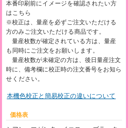
※白打ちは必須ではありません。
サイズ・仕様
■サイズ：A5 用（153mm×220mm）
■素材：再生 PP0.2mm厚（再生率40％以
上）
■印刷：UVオフセット印刷
■加工：抜き・溶着
■荷姿：1,000枚／箱
※PPシートへの印刷は、お手持ちのプリン
ターやディスプレイとの発色の違いがあり
ますのでご容赦ください。
※サイト上にてご選択いただけない仕様に
ついては、別途お見積りいたします。
※素材の在庫状況によりご用意できない場