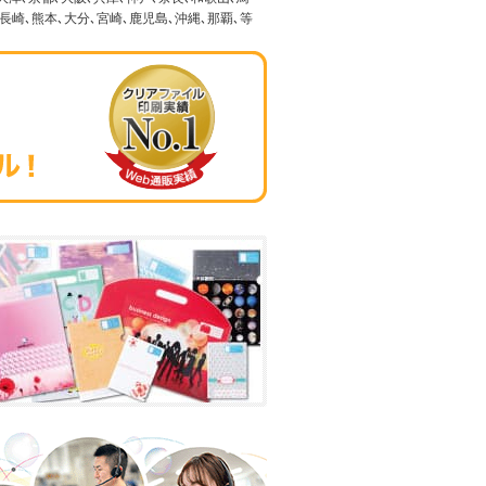
､長崎､熊本､大分､宮崎､鹿児島､沖縄､那覇､等