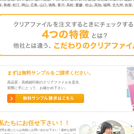
取､島根､松江､岡山､広島､山口､徳島､香川､高松､愛媛､ 松山､高知､福岡､北九州､佐賀
まずは無料サンプルをご請求ください。
高品質・高精細印刷のクリアファイルを是非、
実際に手にとって、お確かめ下さい。
私たちにお任せ下さい！！
疑問を感じたらお気軽にお問い合わせ下さい！素朴な疑問