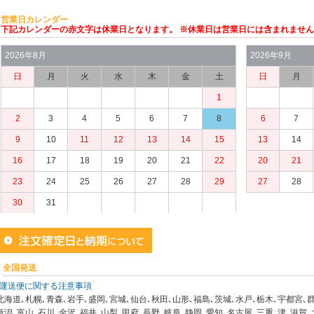
営業日カレンダー
下記カレンダーの赤文字は休業日となります。 ※休業日は営業日には含まれませ
2026年8月
2026年9月
日
月
火
水
木
金
土
日
月
1
2
3
4
5
6
7
8
6
7
9
10
11
12
13
14
15
13
14
16
17
18
19
20
21
22
20
21
23
24
25
26
27
28
29
27
28
30
31
全国発送
運送便に関する注意事項
北海道､札幌､青森､岩手､盛岡､宮城､仙台､秋田､山形､福島､茨城､水戸､栃木､宇都宮､群
新潟､富山､石川､金沢､福井､山梨､甲府､長野､岐阜､静岡､愛知､名古屋､三重､津､滋賀､