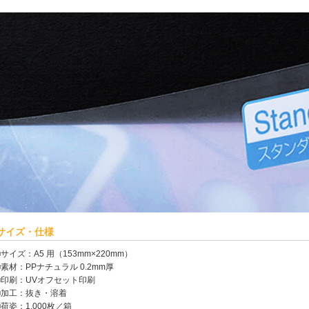
サイズ・仕様
■サイズ：A5 用（153mm×220mm）
■素材：PPナチュラル 0.2mm厚
■印刷：UVオフセット印刷
■加工：抜き・溶着
■荷姿：1,000枚／箱