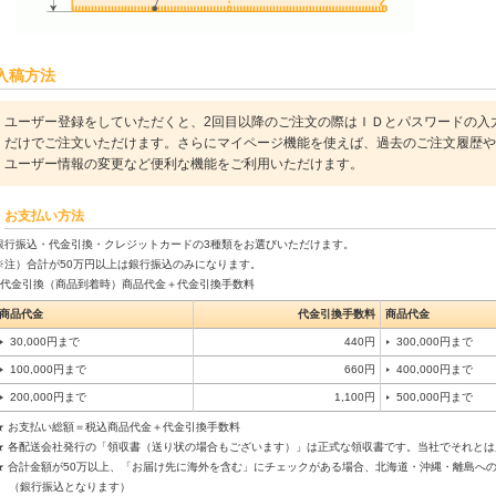
入稿方法
ユーザー登録をしていただくと、2回目以降のご注文の際はＩＤとパスワードの入
だけでご注文いただけます。さらにマイページ機能を使えば、過去のご注文履歴や
ユーザー情報の変更など便利な機能をご利用いただけます。
お支払い方法
銀行振込・代金引換・クレジットカードの3種類をお選びいただけます。
※注）合計が50万円以上は銀行振込のみになります。
■代金引換（商品到着時）商品代金＋代金引換手数料
商品代金
代金引換手数料
商品代金
30,000円まで
440円
300,000円まで
100,000円まで
660円
400,000円まで
200,000円まで
1,100円
500,000円まで
★ お支払い総額＝税込商品代金＋代金引換手数料
★ 各配送会社発行の「領収書（送り状の場合もございます）」は正式な領収書です。当社でそれと
★ 合計金額が50万以上、「お届け先に海外を含む」にチェックがある場合、北海道・沖縄・離島へ
（銀行振込となります）