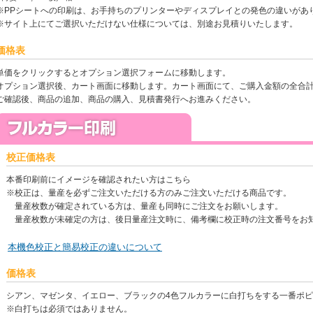
※PPシートへの印刷は、お手持ちのプリンターやディスプレイとの発色の違いがあ
※サイト上にてご選択いただけない仕様については、別途お見積りいたします。
価格表
単価をクリックするとオプション選択フォームに移動します。
オプション選択後、カート画面に移動します。カート画面にて、ご購入金額の全合
ご確認後、商品の追加、商品の購入、見積書発行へお進みください。
校正価格表
本番印刷前にイメージを確認されたい方はこちら
※校正は、量産を必ずご注文いただける方のみご注文いただける商品です。
量産枚数が確定されている方は、量産も同時にご注文をお願いします。
量産枚数が未確定の方は、後日量産注文時に、備考欄に校正時の注文番号をお
本機色校正と簡易校正の違いについて
価格表
シアン、マゼンタ、イエロー、ブラックの4色フルカラーに白打ちをする一番ポ
※白打ちは必須ではありません。