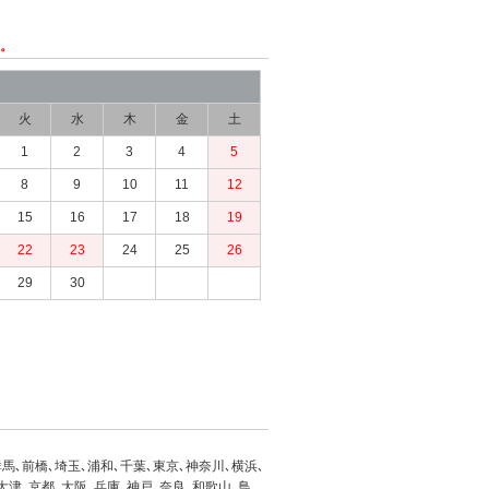
ん。
火
水
木
金
土
1
2
3
4
5
8
9
10
11
12
15
16
17
18
19
22
23
24
25
26
29
30
馬､前橋､埼玉､浦和､千葉､東京､神奈川､横浜､
大津､京都､大阪､兵庫､神戸､奈良､和歌山､鳥