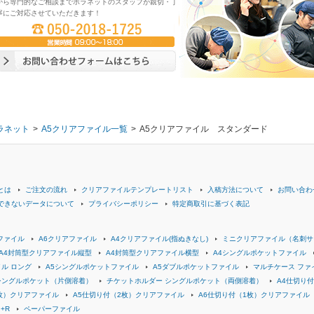
から専門的なご相談までボラネットのスタッフが親切・丁
寧にご対応させていただきます！
ラネット
>
A5クリアファイル一覧
>
A5クリアファイル スタンダード
とは
ご注文の流れ
クリアファイルテンプレートリスト
入稿方法について
お問い合わ
できないデータについて
プライバシーポリシー
特定商取引に基づく表記
ファイル
A6クリアファイル
A4クリアファイル(指ぬきなし)
ミニクリアファイル（名刺サ
A4封筒型クリアファイル縦型
A4封筒型クリアファイル横型
A4シングルポケットファイル
ル ロング
A5シングルポケットファイル
A5ダブルポケットファイル
マルチケース ファ
シングルポケット（片側溶着）
チケットホルダー シングルポケット（両側溶着）
A4仕切り
枚）クリアファイル
A5仕切り付（2枚）クリアファイル
A6仕切り付（1枚）クリアファイル
+R
ペーパーファイル