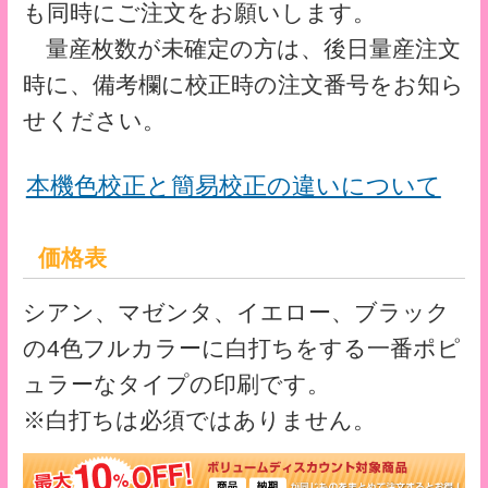
サイズ・仕様
■サイズ：A6 用（110mm×158mm）
■素材：PPマット 0.2mm厚
■印刷：UVオフセット印刷
■加工：抜き・溶着
■荷姿：2,000枚／箱
※PPシートへの印刷は、お手持ちのプリン
ターやディスプレイとの発色の違いがあり
ますのでご容赦ください。
※サイト上にてご選択いただけない仕様に
ついては、別途お見積りいたします。
クリアファイルテンプレート