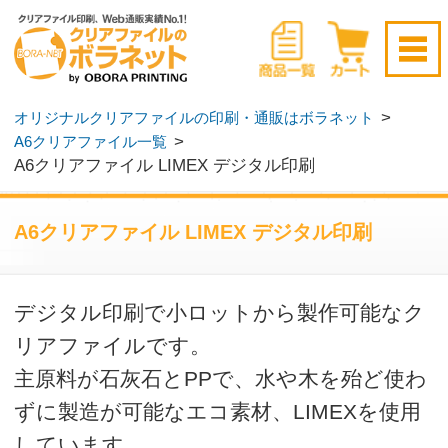
新規会員登録はこちら
>
オリジナルクリアファイルの印刷・通販はボラネット
>
A6クリアファイル一覧
ログイン
▶
無料サンプル請求
▶
A6クリアファイル LIMEX デジタル印刷
A6クリアファイル LIMEX デジタル印刷
デジタル印刷で小ロットから製作可能なク
リアファイルです。
主原料が石灰石とPPで、水や木を殆ど使わ
ずに製造が可能なエコ素材、LIMEXを使用
しています。
環境問題への姿勢を示すことで企業のイメ
ージアップに繋げることができ、高い耐久
性による長期間のブランディング効果が期
待できます。