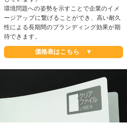
価格表はこちら ▼
サイズ・仕様
■サイズ：A6用（110mm×158mm）
■素材：LIMEX 0.2mm厚
■印刷：デジタルオフセット印刷
■加工：抜き・溶着
■荷姿：適量梱包
※LIMEXシートへの印刷は、お手持ちのプ
リンターやディスプレイとの発色の違いが
ありますのでご容赦ください。
※サイト上にてご選択いただけない仕様に