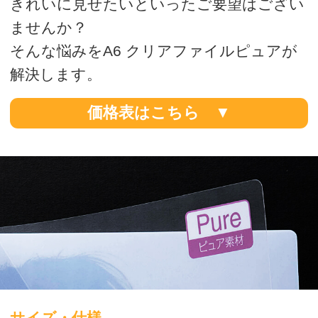
サイズ・仕様
■サイズ：A6 用（110mm×158mm）
■素材：高透明 PP0.2mm厚
■印刷：UVオフセット印刷
■加工：抜き・溶着
■荷姿：2,000枚／箱
※PPシートへの印刷は、お手持ちのプリン
ターやディスプレイとの発色の違いがあり
ますのでご容赦ください。
※サイト上にてご選択いただけない仕様に
ついては、別途お見積りいたします。