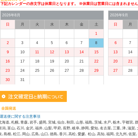
下記カレンダーの赤文字は休業日となります。 ※休業日は営業日には含まれませ
2026年8月
2026年9月
日
月
火
水
木
金
土
日
月
1
2
3
4
5
6
7
8
6
7
9
10
11
12
13
14
15
13
14
16
17
18
19
20
21
22
20
21
23
24
25
26
27
28
29
27
28
30
31
全国発送
運送便に関する注意事項
北海道､札幌､青森､岩手､盛岡､宮城､仙台､秋田､山形､福島､茨城､水戸､栃木､宇都宮､群
新潟､富山､石川､金沢､福井､山梨､甲府､長野､岐阜､静岡､愛知､名古屋､三重､津､滋賀､
取､島根､松江､岡山､広島､山口､徳島､香川､高松､愛媛､ 松山､高知､福岡､北九州､佐賀