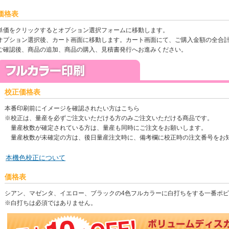
価格表
単価をクリックするとオプション選択フォームに移動します。
オプション選択後、カート画面に移動します。カート画面にて、ご購入金額の全合
ご確認後、商品の追加、商品の購入、見積書発行へお進みください。
校正価格表
本番印刷前にイメージを確認されたい方はこちら
※校正は、量産を必ずご注文いただける方のみご注文いただける商品です。
量産枚数が確定されている方は、量産も同時にご注文をお願いします。
量産枚数が未確定の方は、後日量産注文時に、備考欄に校正時の注文番号をお
本機色校正について
価格表
シアン、マゼンタ、イエロー、ブラックの4色フルカラーに白打ちをする一番ポ
※白打ちは必須ではありません。