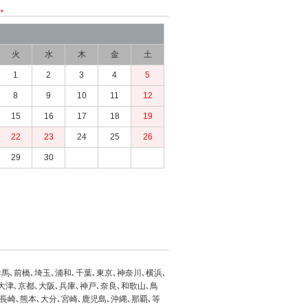
ん。
火
水
木
金
土
1
2
3
4
5
8
9
10
11
12
15
16
17
18
19
22
23
24
25
26
29
30
馬､前橋､埼玉､浦和､千葉､東京､神奈川､横浜､
大津､京都､大阪､兵庫､神戸､奈良､和歌山､鳥
､長崎､熊本､大分､宮崎､鹿児島､沖縄､那覇､等