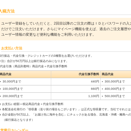
入稿方法
ユーザー登録をしていただくと、2回目以降のご注文の際はＩＤとパスワードの入
だけでご注文いただけます。さらにマイページ機能を使えば、過去のご注文履歴や
ユーザー情報の変更など便利な機能をご利用いただけます。
お支払い方法
銀行振込・代金引換・クレジットカードの3種類をお選びいただけます。
※注）合計が50万円以上は銀行振込のみになります。
■代金引換（商品到着時）商品代金＋代金引換手数料
商品代金
代金引換手数料
商品代金
30,000円まで
440円
300,000円まで
100,000円まで
660円
400,000円まで
200,000円まで
1,100円
500,000円まで
★ お支払い総額＝税込商品代金＋代金引換手数料
★ 各配送会社発行の「領収書（送り状の場合もございます）」は正式な領収書です。当社でそれと
★ 合計金額が50万以上、「お届け先に海外を含む」にチェックがある場合、北海道・沖縄・離島へ
（銀行振込となります）
営業日カレンダー