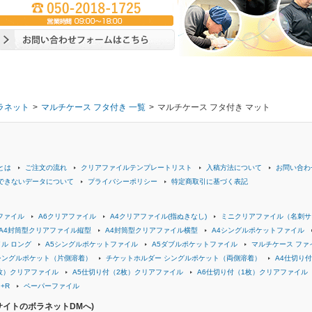
ラネット
>
マルチケース フタ付き 一覧
>
マルチケース フタ付き マット
とは
ご注文の流れ
クリアファイルテンプレートリスト
入稿方法について
お問い合わ
できないデータについて
プライバシーポリシー
特定商取引に基づく表記
ファイル
A6クリアファイル
A4クリアファイル(指ぬきなし)
ミニクリアファイル（名刺サ
A4封筒型クリアファイル縦型
A4封筒型クリアファイル横型
A4シングルポケットファイル
ル ロング
A5シングルポケットファイル
A5ダブルポケットファイル
マルチケース ファ
シングルポケット（片側溶着）
チケットホルダー シングルポケット（両側溶着）
A4仕切り
枚）クリアファイル
A5仕切り付（2枚）クリアファイル
A6仕切り付（1枚）クリアファイル
+R
ペーパーファイル
サイトのボラネットDMへ)