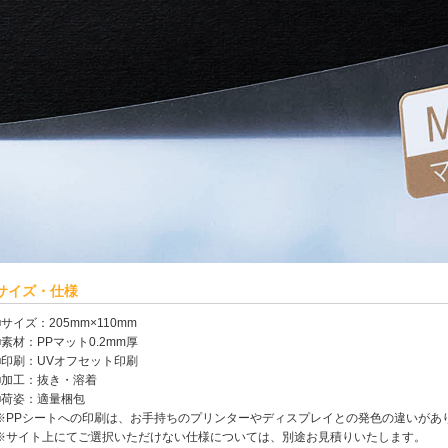
サイズ・仕様
■サイズ：205mm×110mm
■素材：PPマット0.2mm厚
■印刷：UVオフセット印刷
■加工：抜き・溶着
■荷姿：適量梱包
※PPシートへの印刷は、お手持ちのプリンターやディスプレイとの発色の違いがあ
※サイト上にてご選択いただけない仕様については、別途お見積りいたします。