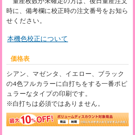
■サイズ：110mm×220mm（ポケット：
95×215mm）
■素材：PPナチュラル0.2mm厚
■印刷：UVオフセット印刷
■加工：抜き・溶着
■荷姿：適量梱包
※PPシートへの印刷は、お手持ちのプリン
ターやディスプレイとの発色の違いがあり
ますのでご容赦ください。
※サイト上にてご選択いただけない仕様に
ついては、別途お見積りいたします。
クリアファイルテンプレート