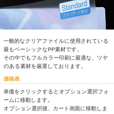
最もベーシックなPP素材です。
その中でもフルカラー印刷に最適な、ツヤ
のある素材を厳選しております。
価格表
単価をクリックするとオプション選択フォ
ームに移動します。
オプション選択後、カート画面に移動しま
す。カート画面にて、ご購入金額の全合計
を計算いたしますので、ご確認ください。
ご確認後、商品の追加、商品の購入、見積
書発行へお進みください。
校正価格表
本番印刷前にイメージを確認されたい方
はこちら
※校正は、量産を必ずご注文いただける
方のみご注文いただける商品です。