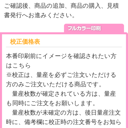
も同時にご注文をお願いします。
量産枚数が未確定の方は、後日量産注文
時に、備考欄に校正時の注文番号をお知ら
せください。
本機色校正について
価格表
サイズ・仕様
■サイズ：A4 用（220mm×310mm）
■素材：上質紙110kg
■印刷：UVオフセット印刷
■加工：抜き・貼り
■荷姿：500枚／箱
※上質紙への印刷は、お手持ちのプリンタ