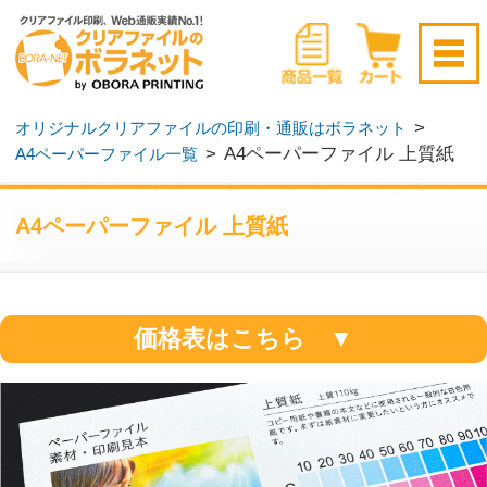
新規会員登録はこちら
>
オリジナルクリアファイルの印刷・通販はボラネット
>
A4ペーパーファイル 上質紙
A4ペーパーファイル一覧
ログイン
▶
無料サンプル請求
▶
A4ペーパーファイル 上質紙
価格表はこちら ▼
コピー用紙や書籍の本文などに使用される
一般的な白色用紙です。まずは紙素材に変