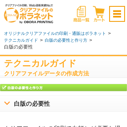
新規会員登録はこちら
>
オリジナルクリアファイルの印刷・通販はボラネット
>
>
テクニカルガイド
白版の必要性と作り方
ログイン
▶
無料サンプル請求
▶
白版の必要性
テクニカルガイド
クリアファイルデータの作成方法
白版の必要性
クリアファイルの印刷で白打ちが必要な場
合は、大きく分けて3通りあります。
●カラーの写真やイラストを入れる場
合
白い紙に4色カラーを印刷する場合、写真等