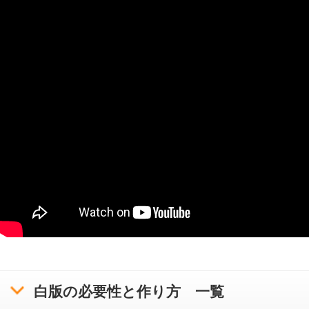
チェックポイントを印刷できるようになって
います。
右ボタンからPDFをダウンロードしてご利用
ください。
>
オリジナルクリアファイルの印刷・通販はボラネット
>
>
テクニカルガイド
白版の必要性と作り方
白版の必要性